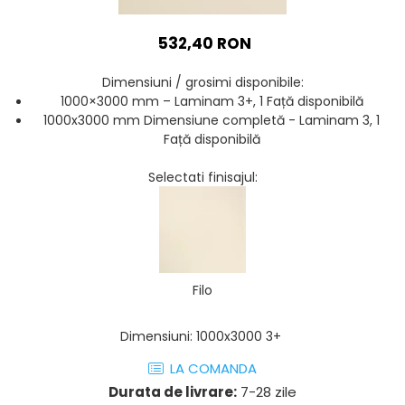
AZUMA ROCK
PARTY
RETINA
TREX3
532,40 RON
THE ROCK
VIS
THE ROOM
YAKISUGI
Dimensiuni / grosimi disponibile:
TUBE
IMOLA CERAMICA
1000×3000 mm – Laminam 3+, 1 Față disponibilă
CASALGRANDE PADANA
1000x3000 mm Dimensiune completă - Laminam 3, 1
AZUMA
Față disponibilă
K O N T I N U A
AZUMA ROCK
ALABASTRI
BLUE SAVOY
Selectati finisajul:
EKXTREME-ENERGIE KER
CONCRETE PROJECT
CREATIVE CONCRETE
EKXTREME
CREW BITTER
AMANI
CREW HONEY
AMAZZONITE
CREW UMAMI
Filo
BERNINI
ELIXIR
BRERA
MICRON 2.0
Dimensiuni
:
1000x3000 3+
CALACATTA
OXYD
CALACATTA CENERINO
LA COMANDA
PARADE
CALACATTA OCEANIC
Durata de livrare:
7-28 zile