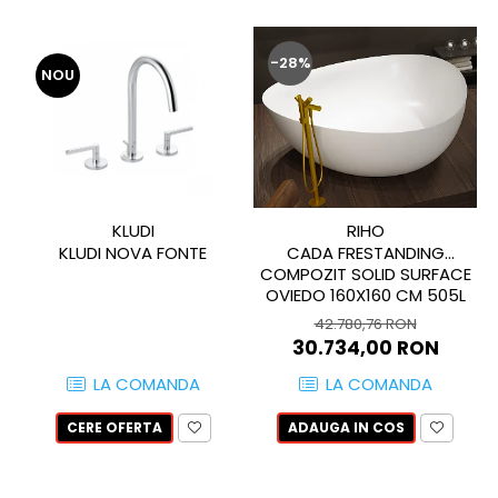
WOODBREAK
WOODWISE
CASALGRANDE PADANA
-28%
NOU
ALABASTRI
AMAZZONIA
MARAZZI
WOOD COLLECTION
MYSTONE SILVER ROOT
KLUDI
RIHO
UNICHE
KLUDI NOVA FONTE
CADA FRESTANDING
MYSTONE LIMESTONE
COMPOZIT SOLID SURFACE
OVIEDO 160X160 CM 505L
MYSTONE CEPPO DI GRE
42.780,76 RON
MYSTONE LAVAGNA
30.734,00 RON
CARACTER
LA COMANDA
LA COMANDA
MULTIQUARTZ
ROCKING
CERE OFERTA
ADAUGA IN COS
FRAMMENTO
ART