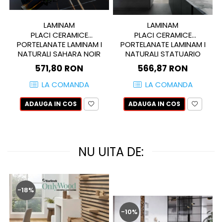
MIRO
GRANDE RESIN LOOK
MONTECCHIO
GRANDE METAL LOOK
LAMINAM
LAMINAM
MOOD
GRANDE SOLID COLOR
PLACI CERAMICE
PLACI CERAMICE
PORTELANATE LAMINAM I
PORTELANATE LAMINAM I
MORPHIC
THE TOP
NATURALI SAHARA NOIR
NATURALI STATUARIO
NAVONA SOFT
EXTRA 1200X3000 5+ MM
ALTISSIMO 1000X3000 5+
571,80 RON
566,87 RON
NAVONA VEIN
MM
NEREIDI
LA COMANDA
LA COMANDA
ONICE ALLURE
ADAUGA IN COS
ADAUGA IN COS
ONYX
OXIDATIO
PADOUK
PARKER
NU UITA DE:
PATAGONIA
PENNSLATE
PETRAVIVA
-18%
PIERRE BLACK
-10%
PIETRA DI VALS