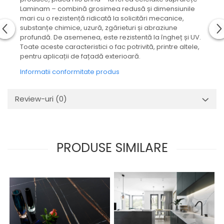
Laminam – combină grosimea redusă și dimensiunile
TREASURES AND GEMS
FLATIRON
mari cu o rezistență ridicată la solicitări mecanice,
VERDE ALPI
GENESIS
substanțe chimice, uzură, zgârieturi și abraziune
WONDER
H24
profundă. De asemenea, este rezistentă la îngheț și UV.
Toate aceste caracteristici o fac potrivită, printre altele,
HOLLSTONE
HERITAGE
pentru aplicații de fațadă exterioară.
Lastre FLORIM XXL | Plăci
HOLLSTONE
Ceramice Porțelanate Italia |
Informatii conformitate produs
IMPERIAL
ceramiKro
Lastre FLORIM Efect Beton XXL
INVISIBLE GREY
Review-uri
(0)
Lastre FLORIM Efect Piatră XXL
LINCOLN
Lastre FLORIM Efect Marmură XXL
LOFT
Lastre FLORIM Efect Lemn XXL
LOOP
Lastre FLORIM Efect Metal XXL
LUMINESCENE
PRODUSE SIMILARE
Lastre FLORIM Culori Uni XXL
MAGNETIC
Lastre FLORIM Efect Textil XXL
MAIOLICHE
MARAZZI
MAKRANA
MARQUINA
GRANDE MARBLE LOOK
MASSIVE
GRANDE CONCRETE LOOK
MEDLEY
GRANDE STONE LOOK