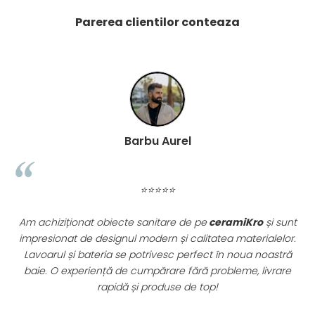
PINCH
Parerea clientilor conteaza
FABULA
MARBLEPLAY
SLOW COLD
SLOW
COTTI D'ITALIA
THIN WALL COVERING
COLORKER
Barbu Aurel
AGORA
ALASKA
⭐⭐⭐⭐⭐
ALTHEA
ANDES-AUSTRAL
Am achiziționat obiecte sanitare de pe
ceramiKro
și sunt
AQUA
impresionat de designul modern și calitatea materialelor.
ARTY
.
Lavoarul și bateria se potrivesc perfect în noua noastră
ARUMA
re
baie. O experiență de cumpărare fără probleme, livrare
ASTON
rapidă și produse de top!
ATHENA