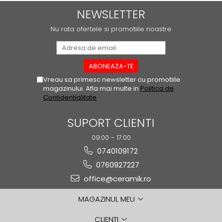
ATLAS
NEWSLETTER
BACKSTAGE
BELLASTONE
Nu rata ofertele si promotiile noastre
BLOOM
BOREAL
BOXER
Vreau sa primesc newsletter cu promotiile
BROADWAY
magazinului. Afla mai multe in
Politica de
CALACATTA GOLD
Confidentialitate
CENTURY
COLONIAL SOFT
SUPORT CLIENTI
COLUMBIA
09:00 - 17:00
CONCEPT
0740109172
DECK
0760927227
DHARA
office@ceramik.ro
DOMUS
ELEMENTS
MAGAZINUL MEU
ENJOY
CLIENTI
ENYA