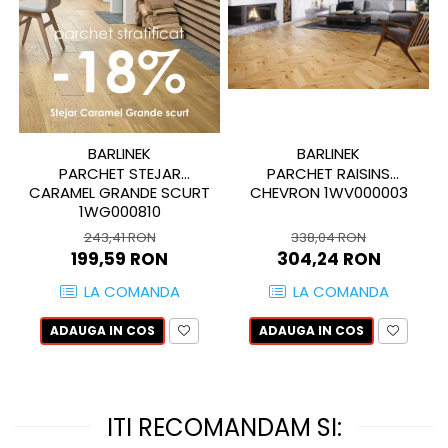
QUARZI
RES-TERRAE
ROBUR
RUSHMORE
SELECT
SPARK
BARLINEK
BARLINEK
STATUARIO SUPERIORE
PARCHET STEJAR
PARCHET RAISINS
SUNSTONE
CARAMEL GRANDE SCURT
CHEVRON 1WV000003
1WG000810
TAJ MAHAL
243,41 RON
338,04 RON
TIVOLI
199,59 RON
304,24 RON
TREASURES AND GEMS
LA COMANDA
LA COMANDA
UNICOLORS
URANO
ADAUGA IN COS
ADAUGA IN COS
UTAH
VERDE ALPI
WALLART
ITI RECOMANDAM SI:
WONDER