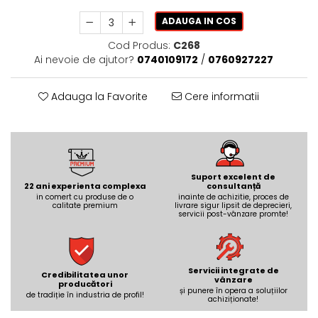
REPLAY
CALACATTA SPLENDIDO
RETINA
CALACATTA VIOLA
ADAUGA IN COS
STONCRETE
CARRARA GIOIA
Cod Produs:
C268
THE ROCK
CEPPO DI GRE
Ai nevoie de ajutor?
0740109172
/
0760927227
THE ROOM
CITY PLASTER
TRAIL
DOLOMITE
Adauga la Favorite
Cere informatii
TUBE
DUBAI GOLD
VIBES
ECLIPSE
WALK
EMPERADOR
X-ROCK
FLATIRON
Suport excelent de
ENERGIE KER
22 ani experienta complexa
consultanță
GENESIS
in comert cu produse de o
inainte de achizitie, proces de
HERITAGE
calitate premium
AGATHOS
livrare sigur lipsit de deprecieri,
servicii post-vânzare promte!
INVISIBLE GREY
AMANI
LINCOLN
AMAZZONITE
LOFT
ANTICHI AMORI
Servicii integrate de
Credibilitatea unor
LUMINESCENE
ANTIQUA
vânzare
producători
și punere în opera a soluțiilor
de tradiție în industria de profil!
MAGNETIC
BERNINI
achiziționate!
MAKRANA