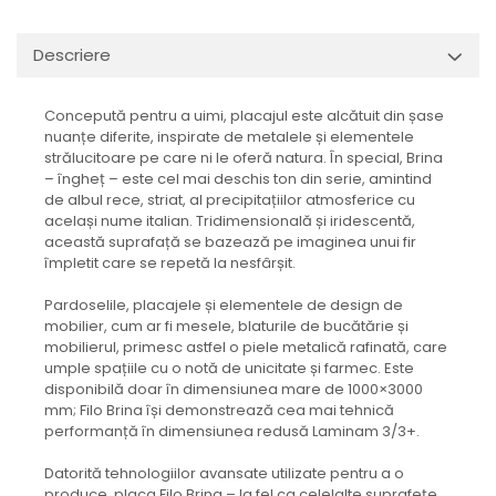
BRERA
MARQUINA
CALACATA VIOLA
Descriere
MIRO
CALACATTA
MOOD
CALACATTA CENERINO
MORPHIC
CALACATTA OCEANIC
Concepută pentru a uimi, placajul este alcătuit din șase
nuanțe diferite, inspirate de metalele și elementele
NAVONA SOFT
CALACATTA SPLENDIDO
strălucitoare pe care ni le oferă natura. În special, Brina
NAVONA VEIN
CAMPIGIANE
– îngheț – este cel mai deschis ton din serie, amintind
NEREIDI
de albul rece, striat, al precipitațiilor atmosferice cu
CARDOSIA
același nume italian. Tridimensională și iridescentă,
ONICE ALLURE
CARRARA GIOIA
această suprafață se bazează pe imaginea unui fir
ONYX
CEMENTINE
împletit care se repetă la nesfârșit.
OXIDATIO
CEPPO DI GRE
Pardoselile, placajele și elementele de design de
PARKER
CITY PLASTER
mobilier, cum ar fi mesele, blaturile de bucătărie și
PATAGONIA
CONCEPT
mobilierul, primesc astfel o piele metalică rafinată, care
umple spațiile cu o notă de unicitate și farmec. Este
PETRAVIVA
CORSOCOMO
disponibilă doar în dimensiunea mare de 1000×3000
PIERRE BLACK
DOLOMITE
mm; Filo Brina își demonstrează cea mai tehnică
STATUARIO SUPERIORE
DUBAI GOLD
performanță în dimensiunea redusă Laminam 3/3+.
SUNSTONE
ECLIPSE
Datorită tehnologiilor avansate utilizate pentru a o
TAJ MAHAL
EMPERADOR
produce, placa Filo Brina – la fel ca celelalte suprafețe