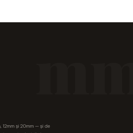
m
E
m, 12mm și 20mm — și de