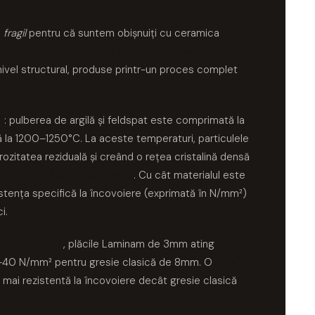
u
fragil
pentru că suntem obișnuiți cu ceramica
ubțiri moderne nu sunt variante reduse ale gresiei
 nivel structural, produse printr-un proces complet
ă
: pulberea de argilă și feldspat este comprimată la
 la 1200–1250°C. La aceste temperaturi, particulele
rozitatea reziduală și creând o rețea cristalină densă
elanatului tehnic full-body
. Cu cât materialul este
istența specifică la încovoiere (exprimată în N/mm²)
i.
ISO 10545-4
, plăcile Laminam de 3mm ating
5–40 N/mm² pentru gresie clasică de 8mm. O
gresie
 mai rezistentă la încovoiere decât gresie clasică