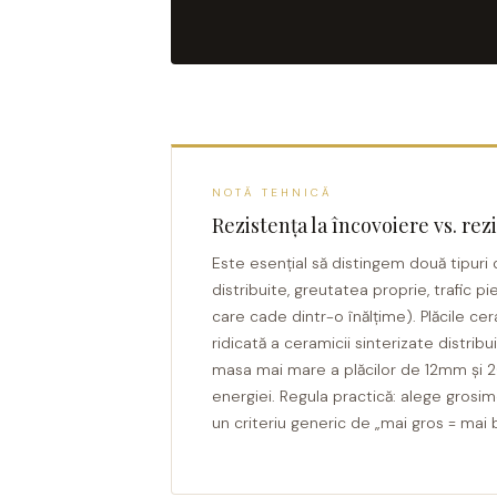
MOOD
GRANDE SOLID COLOR
MORPHIC
THE TOP
NAVONA SOFT
NAVONA VEIN
NEREIDI
ONICE ALLURE
NOTĂ TEHNICĂ
Rezistența la încovoiere vs. re
ONYX
OXIDATIO
Este esențial să distingem două tipuri
distribuite, greutatea proprie, trafic pi
PADOUK
care cade dintr-o înălțime). Plăcile ce
PARKER
ridicată a ceramicii sinterizate distribu
PATAGONIA
masa mai mare a plăcilor de 12mm și 
PENNSLATE
energiei. Regula practică: alege grosi
un criteriu generic de „mai gros = mai 
PETRAVIVA
PIERRE BLACK
PIETRA DI VALS