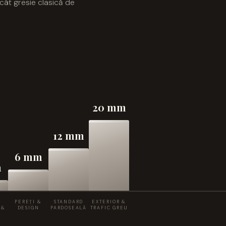
cât gresie clasică de
20 mm
12 mm
6 mm
m
PEREȚI &
STANDARD
EXTERIOR &
 &
DESIGN
PARDOSEALĂ
TRAFIC GREU