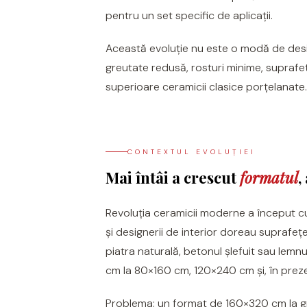
X-ROCK
FLATIRON
pentru un set specific de aplicații.
ENERGIE KER
GENESIS
Această evoluție nu este o modă de desig
HERITAGE
AGATHOS
greutate redusă, rosturi minime, suprafe
INVISIBLE GREY
AMANI
superioare ceramicii clasice porțelanate.
LINCOLN
AMAZZONITE
LOFT
ANTICHI AMORI
LUMINESCENE
ANTIQUA
CONTEXTUL EVOLUȚIEI
MAGNETIC
BERNINI
Mai întâi a crescut
formatul
,
MAKRANA
BRERA
MARQUINA
CALACATA VIOLA
Revoluția ceramicii moderne a început 
MIRO
CALACATTA
și designerii de interior doreau suprafețe
MOOD
CALACATTA CENERINO
piatra naturală, betonul șlefuit sau lemn
MORPHIC
CALACATTA OCEANIC
cm la 80×160 cm, 120×240 cm și, în prez
NAVONA SOFT
CALACATTA SPLENDIDO
NAVONA VEIN
CAMPIGIANE
Problema: un format de 160×320 cm la 