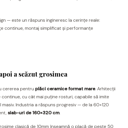
n — este un răspuns ingineresc la cerințe reale:
țe continue, montaj simplificat și performanțe
 apoi a scăzut grosimea
cu cererea pentru
plăci ceramice format mare
. Arhitecții
 continue, cu cât mai puține rosturi, capabile să imite
ul masiv. Industria a răspuns progresiv — de la 60×120
ent,
slab-uri de 160×320 cm
.
grosime clasică de 10mm înseamnă o placă de peste 50