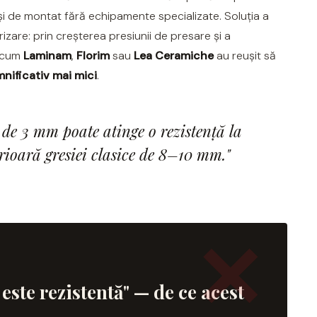
și de montat fără echipamente specializate. Soluția a
izare: prin creșterea presiunii de presare și a
recum
Laminam
,
Florim
sau
Lea Ceramiche
au reușit să
mnificativ mai mici
.
 de 3 mm poate atinge o rezistență la
ioară gresiei clasice de 8–10 mm."
este rezistentă" — de ce acest