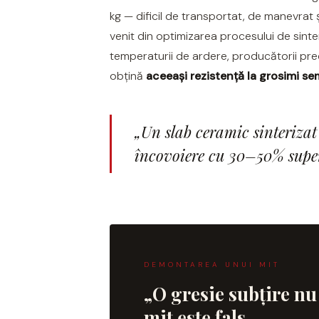
NEREIDI
CARDOSIA
kg — dificil de transportat, de manevrat 
ONICE ALLURE
venit din optimizarea procesului de sinter
CARRARA GIOIA
temperaturii de ardere, producătorii p
ONYX
CEMENTINE
obțină
aceeași rezistență la grosimi se
OXIDATIO
CEPPO DI GRE
PARKER
CITY PLASTER
PATAGONIA
CONCEPT
„Un slab ceramic sinterizat
PETRAVIVA
CORSOCOMO
încovoiere cu 30–50% super
PIERRE BLACK
DOLOMITE
STATUARIO SUPERIORE
DUBAI GOLD
SUNSTONE
ECLIPSE
TAJ MAHAL
EMPERADOR
TREASURES AND GEMS
FLATIRON
DEMONTAREA UNUI MIT
VERDE ALPI
GENESIS
„O gresie subțire nu 
WONDER
H24
mit este fals
HOLLSTONE
HERITAGE