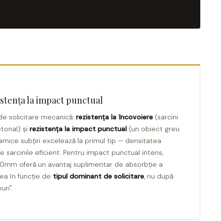
zistența la impact punctual
 de solicitare mecanică:
rezistența la încovoiere
(sarcini
etonal) și
rezistența la impact punctual
(un obiect greu
ramice subțiri excelează la primul tip — densitatea
ie sarcinile eficient. Pentru impact punctual intens,
20mm oferă un avantaj suplimentar de absorbție a
mea în funcție de
tipul dominant de solicitare
, nu după
bun".