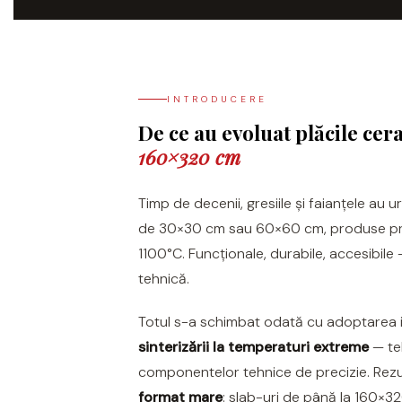
CREW HONEY
AMAZZONITE
CREW UMAMI
BERNINI
ELIXIR
BRERA
MICRON 2.0
CALACATTA
INTRODUCERE
OXYD
CALACATTA CENERINO
De ce au evoluat plăcile cer
PARADE
CALACATTA OCEANIC
160×320 cm
REPLAY
CALACATTA SPLENDIDO
RETINA
CALACATTA VIOLA
Timp de decenii, gresiile și faianțele au 
STONCRETE
de 30×30 cm sau 60×60 cm, produse prin
CARRARA GIOIA
THE ROCK
1100°C. Funcționale, durabile, accesibile
CEPPO DI GRE
tehnică.
THE ROOM
CITY PLASTER
TRAIL
DOLOMITE
Totul s-a schimbat odată cu adoptarea i
TUBE
DUBAI GOLD
sinterizării la temperaturi extreme
— teh
VIBES
ECLIPSE
componentelor tehnice de precizie. Rezul
WALK
EMPERADOR
format mare
: slab-uri de până la 160×3