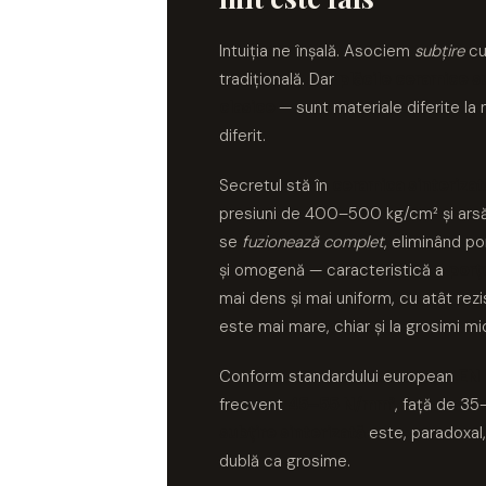
Lastre FLORIM XXL | Plăci Ceramice
HOLLSTONE
Porțelanate Italia | ceramiKro
Intuiția ne înșală. Asociem
subțire
c
IMPERIAL
tradițională. Dar
plăcile ceramice s
Lastre FLORIM Efect Beton XXL
INVISIBLE GREY
clasice
— sunt materiale diferite la
Lastre FLORIM Efect Piatră XXL
LINCOLN
diferit.
Lastre FLORIM Efect Marmură XXL
LOFT
Lastre FLORIM Efect Lemn XXL
Secretul stă în
ceramica sinterizat
LOOP
presiuni de 400–500 kg/cm² și arsă
Lastre FLORIM Efect Metal XXL
LUMINESCENE
se
fuzionează complet
, eliminând po
Lastre FLORIM Culori Uni XXL
MAGNETIC
și omogenă — caracteristică a
porț
Lastre FLORIM Efect Textil XXL
MAIOLICHE
mai dens și mai uniform, cu atât rez
MARAZZI
MAKRANA
este mai mare, chiar și la grosimi mic
MARQUINA
GRANDE MARBLE LOOK
Conform standardului european
EN 
MASSIVE
GRANDE CONCRETE LOOK
frecvent
45–55 N/mm²
, față de 3
MEDLEY
GRANDE STONE LOOK
subțire sinterizată
este, paradoxal,
MIRO
GRANDE RESIN LOOK
dublă ca grosime.
MONTECCHIO
GRANDE METAL LOOK