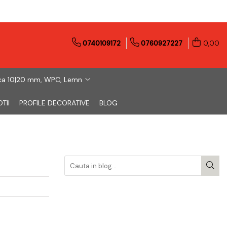
0740109172
0760927227
0,00
ca 10|20 mm, WPC, Lemn
TII
PROFILE DECORATIVE
BLOG