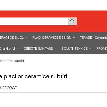
ERAMICE S.L.XL
PLACI CERAMICE DESIGN
TERASE | Cerami
 și Hibrid
OBIECTE SANITARE
SOLUTII TEHNICE
PROMO
ceramice subțiri
a placilor ceramice subțiri
U GEORGE