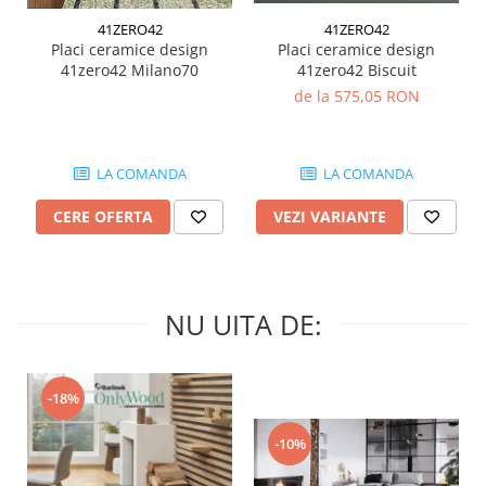
MIRO
GRANDE RESIN LOOK
41ZERO42
41ZERO42
MONTECCHIO
GRANDE METAL LOOK
Placi ceramice design
Placi ceramice design
41zero42 Biscuit
41zero42 Milano70
MOOD
GRANDE SOLID COLOR
de la 575,05 RON
MORPHIC
THE TOP
NAVONA SOFT
NAVONA VEIN
LA COMANDA
LA COMANDA
NEREIDI
ONICE ALLURE
VEZI VARIANTE
CERE OFERTA
ONYX
OXIDATIO
PADOUK
NU UITA DE:
PARKER
PATAGONIA
PENNSLATE
-18%
PETRAVIVA
PIERRE BLACK
-10%
PIETRA DI VALS