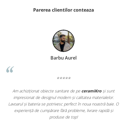
PINCH
FABULA
Parerea clientilor conteaza
MARBLEPLAY
SLOW COLD
SLOW
COTTI D'ITALIA
THIN WALL COVERING
COLORKER
Barbu Aurel
AGORA
ALASKA
ALTHEA
⭐⭐⭐⭐⭐
ANDES-AUSTRAL
Am achiziționat obiecte sanitare de pe
ceramiKro
și sunt
Par
AQUA
impresionat de designul modern și calitatea materialelor.
am d
ARTY
Lavoarul și bateria se potrivesc perfect în noua noastră baie. O
exce
ARUMA
experiență de cumpărare fără probleme, livrare rapidă și
ASTON
produse de top!
ATHENA