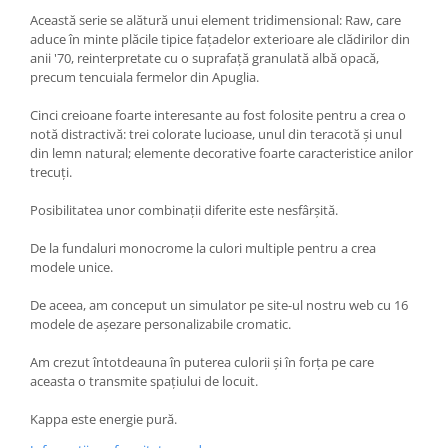
Această serie se alătură unui element tridimensional: Raw, care
MARQUINA
CALACATA VIOLA
aduce în minte plăcile tipice fațadelor exterioare ale clădirilor din
MIRO
CALACATTA
anii '70, reinterpretate cu o suprafață granulată albă opacă,
MOOD
CALACATTA CENERINO
precum tencuiala fermelor din Apuglia.
MORPHIC
CALACATTA OCEANIC
Cinci creioane foarte interesante au fost folosite pentru a crea o
NAVONA SOFT
CALACATTA SPLENDIDO
notă distractivă: trei colorate lucioase, unul din teracotă și unul
din lemn natural; elemente decorative foarte caracteristice anilor
NAVONA VEIN
CAMPIGIANE
trecuți.
NEREIDI
CARDOSIA
ONICE ALLURE
CARRARA GIOIA
Posibilitatea unor combinații diferite este nesfârșită.
ONYX
CEMENTINE
De la fundaluri monocrome la culori multiple pentru a crea
OXIDATIO
CEPPO DI GRE
modele unice.
PARKER
CITY PLASTER
De aceea, am conceput un simulator pe site-ul nostru web cu 16
PATAGONIA
CONCEPT
modele de așezare personalizabile cromatic.
PETRAVIVA
CORSOCOMO
PIERRE BLACK
Am crezut întotdeauna în puterea culorii și în forța pe care
DOLOMITE
aceasta o transmite spațiului de locuit.
STATUARIO SUPERIORE
DUBAI GOLD
SUNSTONE
ECLIPSE
Kappa este energie pură.
TAJ MAHAL
EMPERADOR