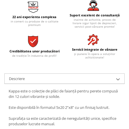
REPLAY
CALACATTA SPLENDIDO
RETINA
CALACATTA VIOLA
STONCRETE
Suport excelent de consultanță
CARRARA GIOIA
22 ani experienta complexa
inainte de achizitie, proces de
in comert cu produse de o calitate
THE ROCK
CEPPO DI GRE
livrare sigur lipsit de deprecieri,
premium
servicii post-vânzare promte!
THE ROOM
CITY PLASTER
TRAIL
DOLOMITE
TUBE
DUBAI GOLD
Servicii integrate de vânzare
Credibilitatea unor producători
VIBES
ECLIPSE
și punere în opera a soluțiilor
de tradiție în industria de profil!
achiziționate!
WALK
EMPERADOR
X-ROCK
FLATIRON
ENERGIE KER
GENESIS
Descriere
HERITAGE
AGATHOS
INVISIBLE GREY
Kappa este o colecție de plăci de faianță pentru perete compusă
AMANI
din 12 culori vibrante și solide.
LINCOLN
AMAZZONITE
LOFT
ANTICHI AMORI
Este disponibilă în formatul 5x20 2”x8” cu un finisaj lustruit.
LUMINESCENE
ANTIQUA
Suprafața sa este caracterizată de neregularități unice, specifice
MAGNETIC
BERNINI
produselor lucrate manual.
MAKRANA
BRERA