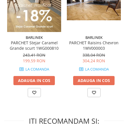
QUARZI
RES-TERRAE
ROBUR
RUSHMORE
SELECT
BARLINEK
BARLINEK
SPARK
PARCHET Stejar Caramel
PARCHET Raisins Chevron
STATUARIO SUPERIORE
Grande scurt 1WG000810
1WV000003
SUNSTONE
243,41 RON
338,04 RON
199,59 RON
304,24 RON
TAJ MAHAL
TIVOLI
LA COMANDA
LA COMANDA
TREASURES AND GEMS
ADAUGA IN COS
ADAUGA IN COS
UNICOLORS
URANO
UTAH
VERDE ALPI
WALLART
ITI RECOMANDAM SI:
WONDER