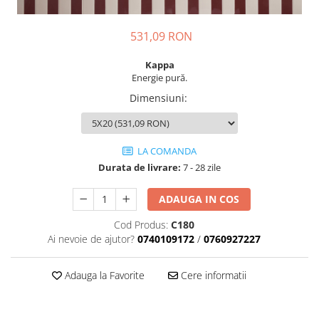
AZUMA ROCK
PARTY
RETINA
TREX3
531,09 RON
THE ROCK
VIS
THE ROOM
YAKISUGI
Kappa
TUBE
IMOLA CERAMICA
Energie pură.
CASALGRANDE PADANA
AZUMA
Dimensiuni
:
K O N T I N U A
AZUMA ROCK
ALABASTRI
BLUE SAVOY
LA COMANDA
EKXTREME-ENERGIE KER
CONCRETE PROJECT
Durata de livrare:
7 - 28 zile
CREATIVE CONCRETE
EKXTREME
CREW BITTER
AMANI
ADAUGA IN COS
CREW HONEY
AMAZZONITE
Cod Produs:
C180
CREW UMAMI
BERNINI
Ai nevoie de ajutor?
0740109172
/
0760927227
ELIXIR
BRERA
MICRON 2.0
CALACATTA
Adauga la Favorite
Cere informatii
OXYD
CALACATTA CENERINO
PARADE
CALACATTA OCEANIC