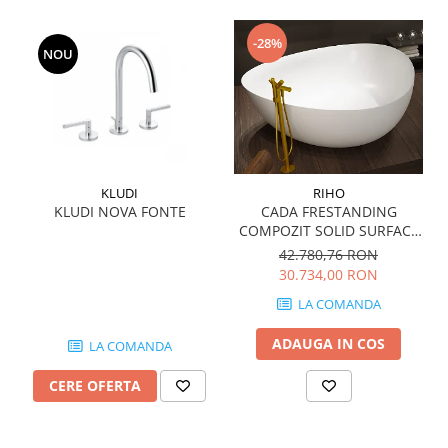
WOODBREAK
WOODWISE
-28%
CASALGRANDE PADANA
NOU
ALABASTRI
AMAZZONIA
MARAZZI
WOOD COLLECTION
MYSTONE SILVER ROOT
KLUDI
RIHO
KLUDI NOVA FONTE
CADA FRESTANDING
UNICHE
COMPOZIT SOLID SURFACE
MYSTONE LIMESTONE
OVIEDO 160x160 cm 505l
42.780,76 RON
MYSTONE CEPPO DI GRE
30.734,00 RON
MYSTONE LAVAGNA
LA COMANDA
CARACTER
ADAUGA IN COS
LA COMANDA
MULTIQUARTZ
ROCKING
CERE OFERTA
FRAMMENTO
ART