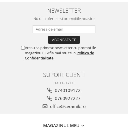
ATLAS
BACKSTAGE
NEWSLETTER
BELLASTONE
Nu rata ofertele si promotiile noastre
BLOOM
BOREAL
BOXER
BROADWAY
Vreau sa primesc newsletter cu promotiile
magazinului. Afla mai multe in
Politica de
CALACATTA GOLD
Confidentialitate
CENTURY
COLONIAL SOFT
SUPORT CLIENTI
COLUMBIA
09:00 - 17:00
CONCEPT
0740109172
DECK
DHARA
0760927227
DOMUS
office@ceramik.ro
ELEMENTS
ENJOY
MAGAZINUL MEU
ENYA